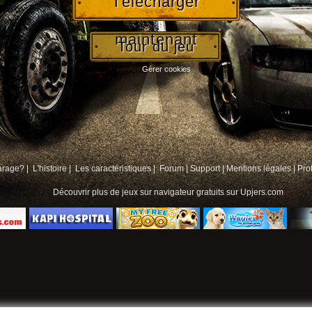
Télécharger
maintenant
Tour du jeu
Gérer cookies
arage? |
L'histoire |
Les caractéristiques |
Forum
|
Support
|
Mentions légales
|
Pro
Découvrir plus de
jeux sur navigateur gratuits
sur Upjers.com