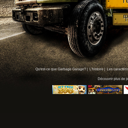
T
m
T
Qu'est-ce que Garbage Garage? |
L'histoire |
Les caractéri
Découvrir plus de
j