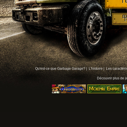
T
m
T
Qu'est-ce que Garbage Garage? |
L'histoire |
Les caractéri
Découvrir plus de
j