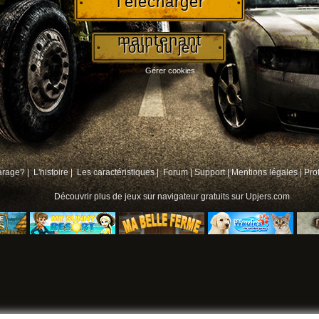
Télécharger
maintenant
Tour du jeu
Gérer cookies
arage? |
L'histoire |
Les caractéristiques |
Forum
|
Support
|
Mentions légales
|
Pro
Découvrir plus de
jeux sur navigateur gratuits
sur Upjers.com