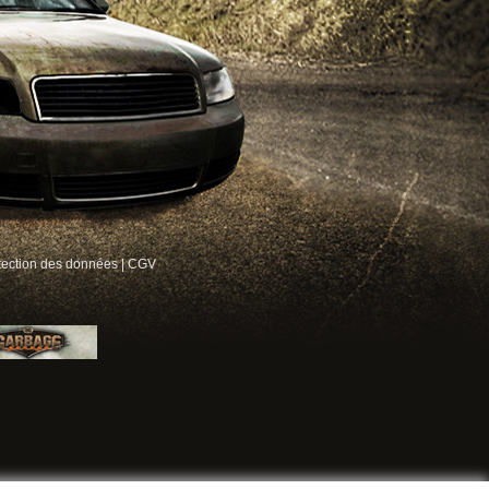
tection des données
|
CGV