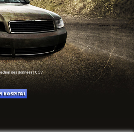
tection des données
|
CGV