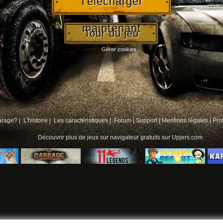
Télécharger
maintenant
Tour du jeu
Gérer cookies
arage? |
L'histoire |
Les caractéristiques |
Forum
|
Support
|
Mentions légales
|
Pro
Découvrir plus de
jeux sur navigateur gratuits
sur Upjers.com