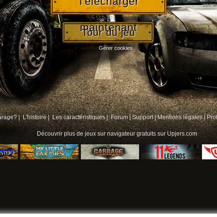
Télécharger
maintenant
Tour du jeu
Gérer cookies
arage? |
L'histoire |
Les caractéristiques |
Forum
|
Support
|
Mentions légales
|
Pro
Découvrir plus de
jeux sur navigateur gratuits
sur Upjers.com