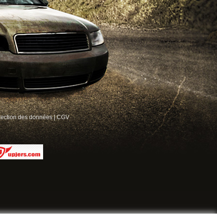
tection des données
|
CGV