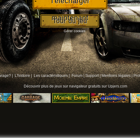
Télécharger
maintenant
Tour du jeu
Gérer cookies
arage? |
L'histoire |
Les caractéristiques |
Forum
|
Support
|
Mentions légales
|
Pro
Découvrir plus de
jeux sur navigateur gratuits
sur Upjers.com