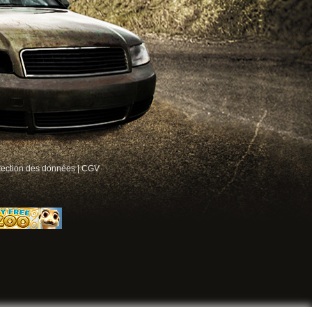
tection des données
|
CGV