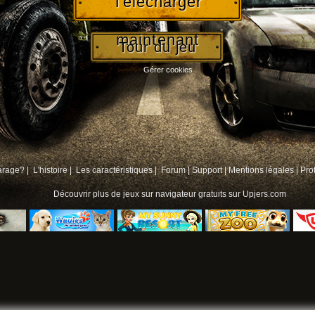
Télécharger
maintenant
Tour du jeu
Gérer cookies
arage? |
L'histoire |
Les caractéristiques |
Forum
|
Support
|
Mentions légales
|
Pro
Découvrir plus de
jeux sur navigateur gratuits
sur Upjers.com