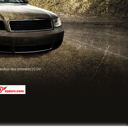
tection des données
|
CGV