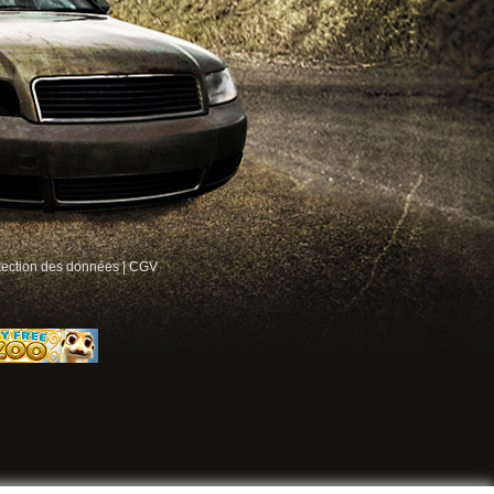
tection des données
|
CGV