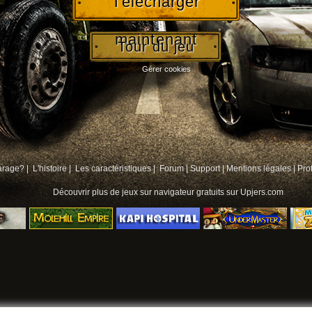
Télécharger
maintenant
Tour du jeu
Gérer cookies
arage? |
L'histoire |
Les caractéristiques |
Forum
|
Support
|
Mentions légales
|
Pro
Découvrir plus de
jeux sur navigateur gratuits
sur Upjers.com