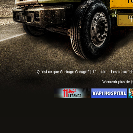
T
m
T
Qu'est-ce que Garbage Garage? |
L'histoire |
Les caractéri
Découvrir plus de
j